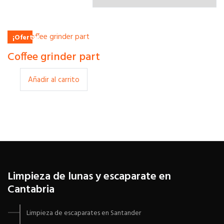
¡Oferta!
$
15.00
Coffee grinder part
$
12.00
Añadir al carrito
Limpieza de lunas y escaparate en
Cantabria
Limpieza de escaparates en Santander