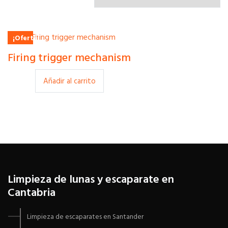
¡Oferta!
$
3.00
Firing trigger mechanism
$
2.00
Añadir al carrito
Limpieza de lunas y escaparate en
Cantabria
Limpieza de escaparates en Santander