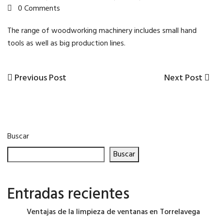
0 Comments
The range of woodworking machinery includes small hand
tools as well as big production lines.
Previous
Next
Previous Post
Next Post
Navegación
Post
Post
de
entradas
Buscar
Buscar
Entradas recientes
Ventajas de la limpieza de ventanas en Torrelavega