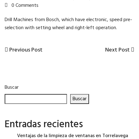
0 Comments
Drill Machines from Bosch, which have electronic, speed pre-
selection with setting wheel and right-left operation.
Previous
Next
Previous Post
Next Post
Navegación
Post
Post
de
entradas
Buscar
Buscar
Entradas recientes
Ventajas de la limpieza de ventanas en Torrelavega